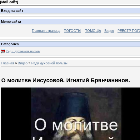
[
Мой сайт
]
Вход на сайт
Меню сайта
Главная страница
ПОГОСТЫ
ПОМОЩЬ
Видео
РЕЕСТР ПОГ
Categories
Ради духовной пользы
Главная
»
Видео
»
Ради духовной пользы
О молитве Иисусовой. Игнатий Брянчанинов.