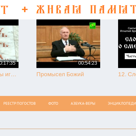
0:17:35
00:54:23
50-летие кончины игумена Никона (Воробьёва) (г. Гагарин, 2013.09.07)
Промысел Божий
РЕЕСТР ПОГОСТОВ
ФОТО
АЗБУКА-ВЕРЫ
ЭНЦИКЛОПЕДИ