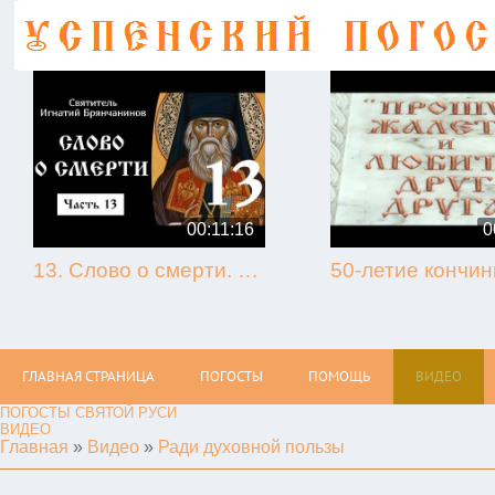
00:11:16
0
13. Слово о смерти. Игнатий Брянчанинов.
ГЛАВНАЯ СТРАНИЦА
ПОГОСТЫ
ПОМОЩЬ
ВИДЕО
ПОГОСТЫ СВЯТОЙ РУСИ
ВИДЕО
Главная
»
Видео
»
Ради духовной пользы