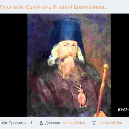
Плач мой. Святитель Игнатий Брянчанинов.
01:02:
Просмотры
: 1
Добавил
:
gomozoff-ilya
gomozoff-ilya