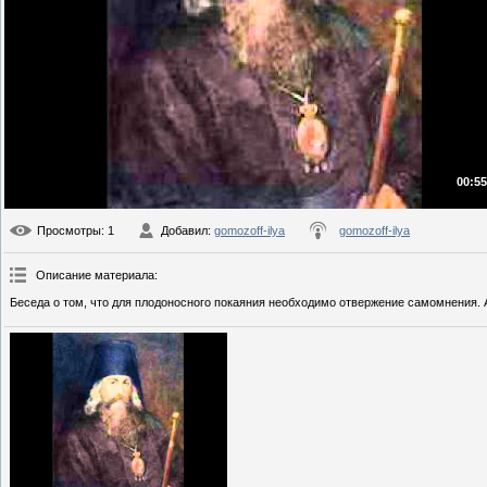
00:55
Просмотры
: 1
Добавил
:
gomozoff-ilya
gomozoff-ilya
Описание материала
:
Беседа о том, что для плодоносного покаяния необходимо отвержение самомнения. 