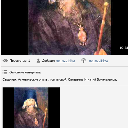
00:28
Просмотры
: 1
Добавил
:
gomozoff-ilya
gomozoff-ilya
Описание материала
:
Странник. Аскетические опыты, том второй. Святитель Игнатий Брянчанинов.