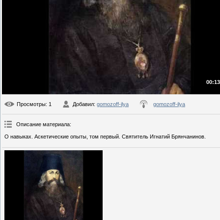
00:13
Просмотры
: 1
Добавил
:
gomozoff-ilya
gomozoff-ilya
Описание материала
:
О навыках. Аскетические опыты, том первый. Святитель Игнатий Брянчанинов.