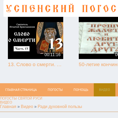
00:11:16
0
13. Слово о смерти. Игнатий Брянчанинов.
ГЛАВНАЯ СТРАНИЦА
ПОГОСТЫ
ПОМОЩЬ
ВИДЕО
ПОГОСТЫ СВЯТОЙ РУСИ
ВИДЕО
Главная
»
Видео
»
Ради духовной пользы