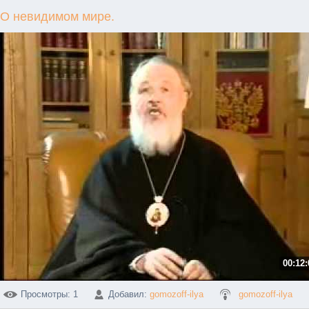
О невидимом мире.
00:12:
Просмотры
: 1
Добавил
:
gomozoff-ilya
gomozoff-ilya