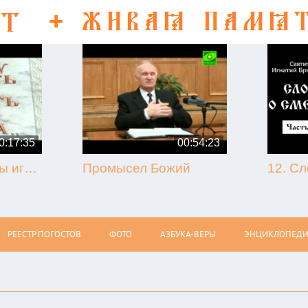
0:17:35
00:54:23
50-летие кончины игумена Никона (Воробьёва) (г. Гагарин, 2013.09.07)
Промысел Божий
РЕЕСТР ПОГОСТОВ
ФОТО
АЗБУКА-ВЕРЫ
ЭНЦИКЛОПЕДИ