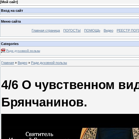
[
Мой сайт
]
Вход на сайт
Меню сайта
Главная страница
ПОГОСТЫ
ПОМОЩЬ
Видео
РЕЕСТР ПОГ
Categories
Ради духовной пользы
Главная
»
Видео
»
Ради духовной пользы
4/6 О чувственном ви
Брянчанинов.