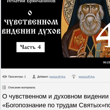
00:23
Просмотры
: 1
Добавил
:
gomozoff-ilya
gomozoff-ilya
Описание материала
:
О чувственном и духовном видении
«Богопознание по трудам Святых»п