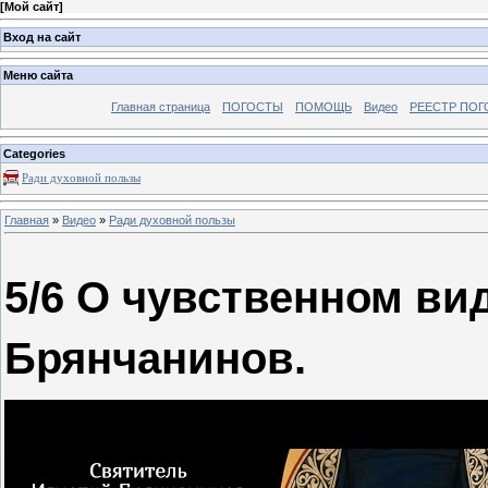
[
Мой сайт
]
Вход на сайт
Меню сайта
Главная страница
ПОГОСТЫ
ПОМОЩЬ
Видео
РЕЕСТР ПОГ
Categories
Ради духовной пользы
Главная
»
Видео
»
Ради духовной пользы
5/6 О чувственном ви
Брянчанинов.