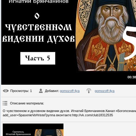
00:38
Просмотры
: 1
Добавил
:
gomozoff-ilya
gomozoff-ilya
Описание материала
:
О чувственном и духовном видении духов. Игнатий Брянчанинов.Канал «Богопознание
add_user=SpasenieVoHristeГруппа вконтакте:http://vk.com/club18312535