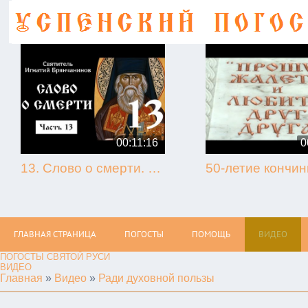
00:11:16
0
13. Слово о смерти. Игнатий Брянчанинов.
ГЛАВНАЯ СТРАНИЦА
ПОГОСТЫ
ПОМОЩЬ
ВИДЕО
ПОГОСТЫ СВЯТОЙ РУСИ
ВИДЕО
Главная
»
Видео
»
Ради духовной пользы