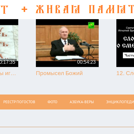
0:17:35
00:54:23
50-летие кончины игумена Никона (Воробьёва) (г. Гагарин, 2013.09.07)
Промысел Божий
РЕЕСТР ПОГОСТОВ
ФОТО
АЗБУКА-ВЕРЫ
ЭНЦИКЛОПЕДИ