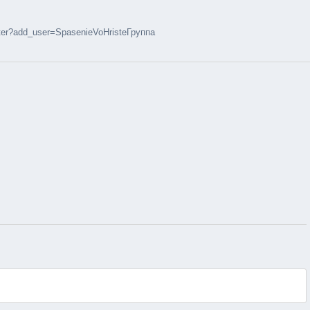
ter?add_user=SpasenieVoHristeГруппа