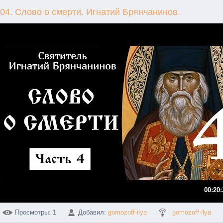
04. Слово о смерти. Игнатий Брянчанинов.
00:20:
Просмотры
: 1
Добавил
:
gomozoff-ilya
gomozoff-ilya