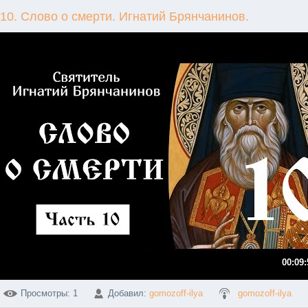
10. Слово о смерти. Игнатий Брянчанинов.
00:09:
Просмотры
: 1
Добавил
:
gomozoff-ilya
gomozoff-ilya