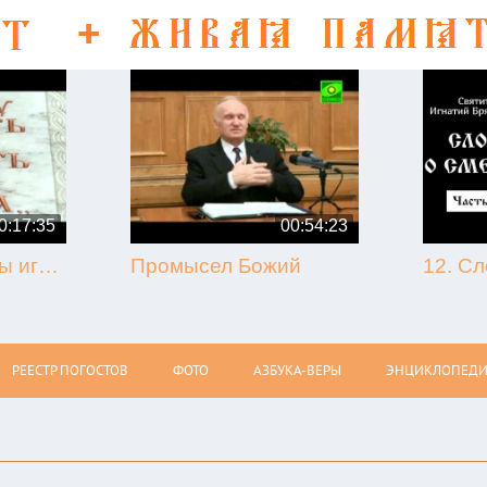
0:17:35
00:54:23
50-летие кончины игумена Никона (Воробьёва) (г. Гагарин, 2013.09.07)
Промысел Божий
РЕЕСТР ПОГОСТОВ
ФОТО
АЗБУКА-ВЕРЫ
ЭНЦИКЛОПЕДИ