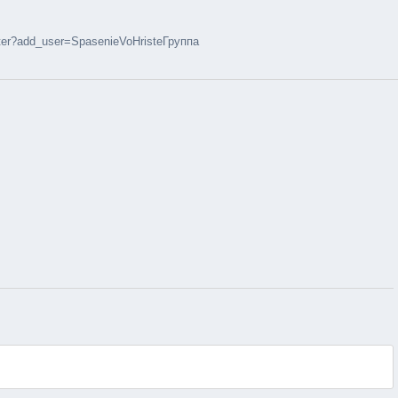
ter?add_user=SpasenieVoHristeГруппа