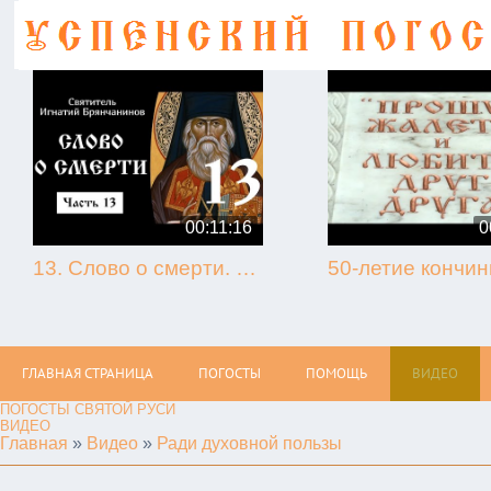
00:11:16
0
13. Слово о смерти. Игнатий Брянчанинов.
ГЛАВНАЯ СТРАНИЦА
ПОГОСТЫ
ПОМОЩЬ
ВИДЕО
ПОГОСТЫ СВЯТОЙ РУСИ
ВИДЕО
Главная
»
Видео
»
Ради духовной пользы