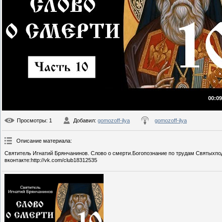
00:09
Просмотры
: 1
Добавил
:
gomozoff-ilya
gomozoff-ilya
Описание материала
:
Святитель Игнатий Брянчанинов. Слово о смерти.Богопознание по трудам Святыхподпи
вконтакте:http://vk.com/club18312535