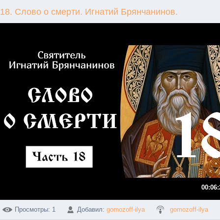
18. Слово о смерти. Игнатий Брянчанинов.
00:06:
Просмотры
: 1
Добавил
:
gomozoff-ilya
gomozoff-ilya