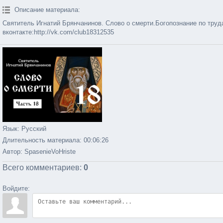
Описание материала
:
Святитель Игнатий Брянчанинов. Слово о смерти.Богопознание по труда
вконтакте:http://vk.com/club18312535
Язык
: Русский
Длительность материала
: 00:06:26
Автор
: SpasenieVoHriste
Всего комментариев
:
0
Войдите: