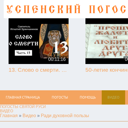
00:11:16
0
13. Слово о смерти. Игнатий Брянчанинов.
ГЛАВНАЯ СТРАНИЦА
ПОГОСТЫ
ПОМОЩЬ
ВИДЕО
ПОГОСТЫ СВЯТОЙ РУСИ
ВИДЕО
Главная
»
Видео
»
Ради духовной пользы