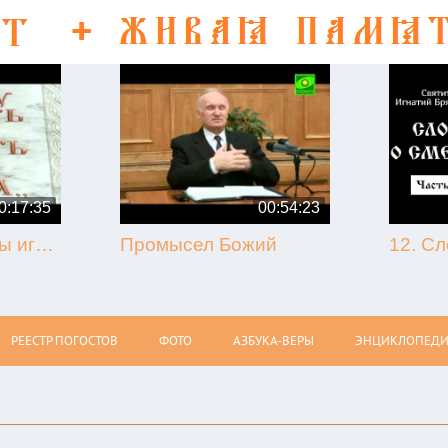
0:17:35
00:54:23
50-летие кончины игумена Никона (Воробьёва) (г. Гагарин, 2013.09.07)
Промысел Божий
РЕЕСТР ПОГОСТОВ
ФОТО
АЗБУКА-ВЕРЫ
ЭНЦИКЛОПЕДИ