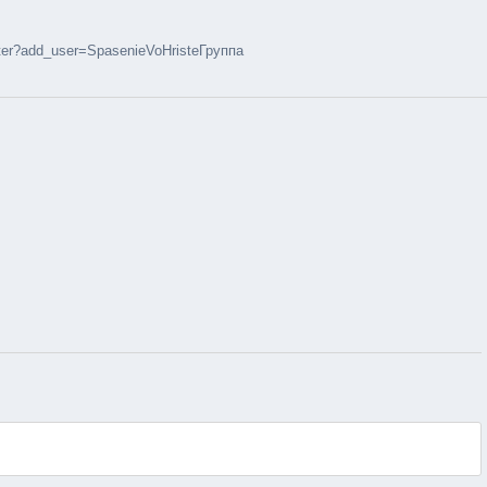
ter?add_user=SpasenieVoHristeГруппа