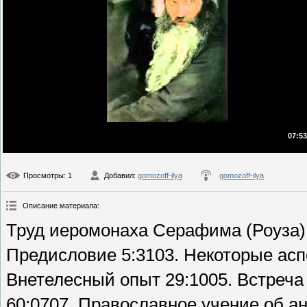
07:53
Просмотры
: 1
Добавил
:
gomozoff-ilya
gomozoff-ilya
Описание материала
:
Труд иеромонаха Серафима (Роуза) 
Предисловие 5:3103. Некоторые асп
Внетелесный опыт 29:1005. Встреча
60:0707. Православное учение об ан