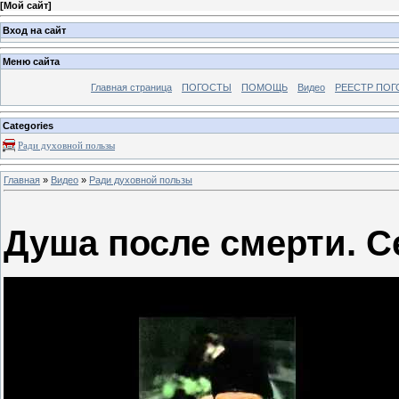
[
Мой сайт
]
Вход на сайт
Меню сайта
Главная страница
ПОГОСТЫ
ПОМОЩЬ
Видео
РЕЕСТР ПОГ
Categories
Ради духовной пользы
Главная
»
Видео
»
Ради духовной пользы
Душа после смерти. С