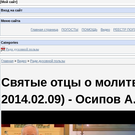
[
Мой сайт
]
Вход на сайт
Меню сайта
Главная страница
ПОГОСТЫ
ПОМОЩЬ
Видео
РЕЕСТР ПОГ
Categories
Ради духовной пользы
Главная
»
Видео
»
Ради духовной пользы
Святые отцы о молитв
2014.02.09) - Осипов А