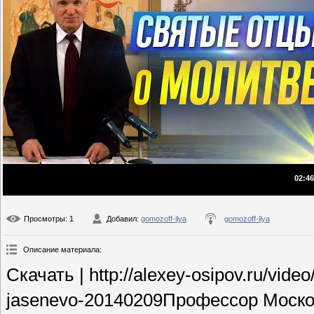
02:46
Просмотры
: 1
Добавил
:
gomozoff-ilya
gomozoff-ilya
Описание материала
:
Скачать | http://alexey-osipov.ru/video
jasenevo-20140209Профессор Моско