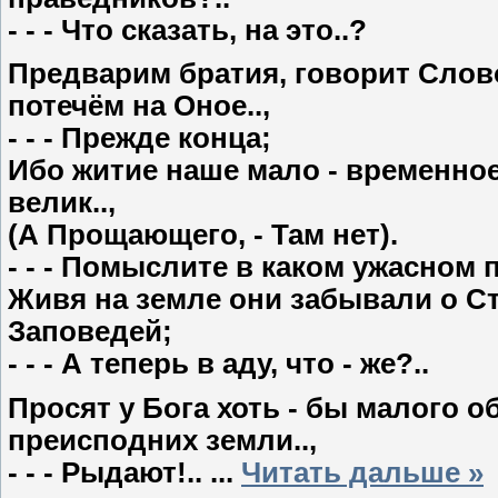
- - - Что сказать, на это..?
Предварим братия, говорит Слов
потечём на Оное..,
- - - Прежде конца;
Ибо житие наше мало - временное,
велик..,
(А Прощающего, - Там нет).
- - - Помыслите в каком ужасном 
Живя на земле они забывали о С
Заповедей;
- - - А теперь в аду, что - же?..
Просят у Бога хоть - бы малого о
преисподних земли..,
- - - Рыдают!..
...
Читать дальше »