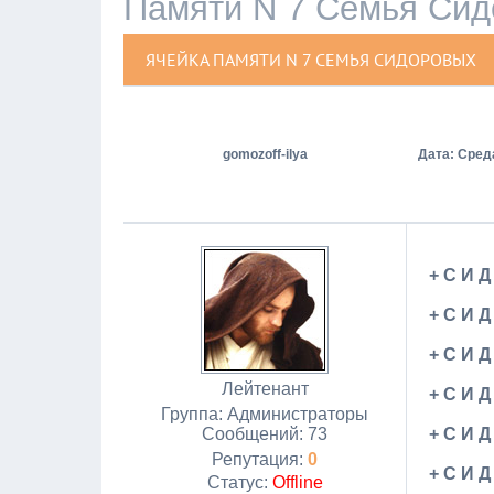
Памяти N 7 Семья Си
ЯЧЕЙКА ПАМЯТИ N 7 СЕМЬЯ СИДОРОВЫХ
gomozoff-ilya
Дата: Среда
+ С И Д
+ С И Д
+ С И Д
Лейтенант
+ С И Д
Группа: Администраторы
Сообщений:
73
+ С И Д
Репутация:
0
+ С И Д
Статус:
Offline