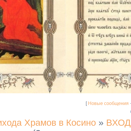
[
Новые сообщения
ихода Храмов в Косино
»
ВХОД