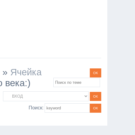
»
Ячейка
 века:)
Поиск: