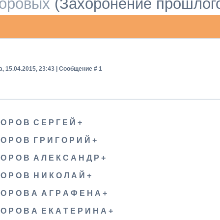
доровых
(Захоронение прошлого
, 15.04.2015, 23:43 | Сообщение #
1
 О Р О В С Е Р Г Е Й +
 О Р О В Г Р И Г О Р И Й +
 О Р О В А Л Е К С А Н Д Р +
 О Р О В Н И К О Л А Й +
 О Р О В А А Г Р А Ф Е Н А +
 О Р О В А Е К А Т Е Р И Н А +