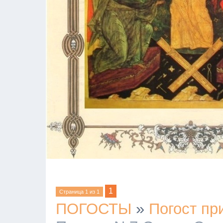
1
Страница
1
из
1
ПОГОСТЫ
»
Погост пр