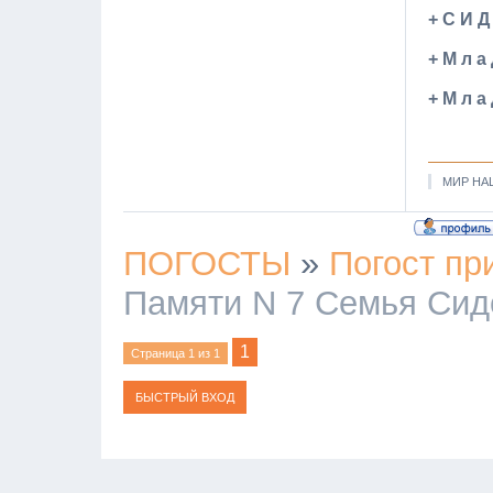
+ С И Д
+ М л а
+ М л а
МИР НА
ПОГОСТЫ
»
Погост пр
Памяти N 7 Семья Си
1
Страница
1
из
1