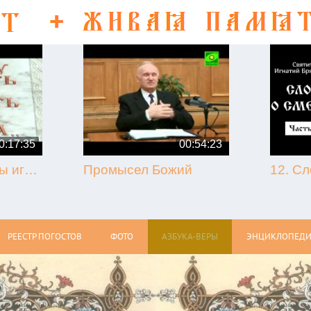
0:17:35
00:54:23
50-летие кончины игумена Никона (Воробьёва) (г. Гагарин, 2013.09.07)
Промысел Божий
РЕЕСТР ПОГОСТОВ
ФОТО
АЗБУКА-ВЕРЫ
ЭНЦИКЛОПЕДИ