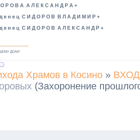
 О Р О В А А Л Е К С А Н Д Р А +
 д е н е ц С И Д О Р О В В Л А Д И М И Р +
 д е н е ц С И Д О Р О В А Л Е К С А Н Д Р +
ШЕМУ ДОМУ
ихода Храмов в Косино
»
ВХОД
доровых
(Захоронение прошлого