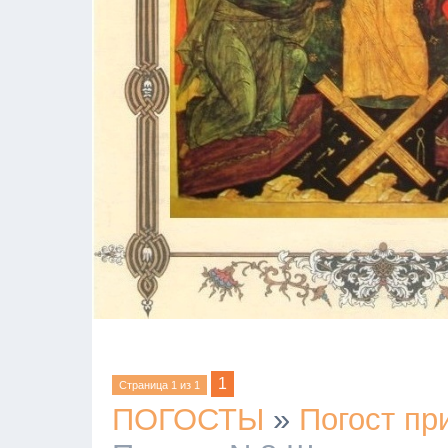
1
Страница
1
из
1
ПОГОСТЫ
»
Погост пр