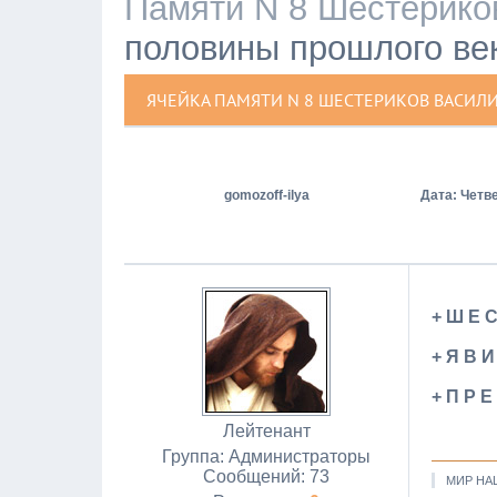
Памяти N 8 Шестерико
половины прошлого век
ЯЧЕЙКА ПАМЯТИ N 8 ШЕСТЕРИКОВ ВАСИЛ
gomozoff-ilya
Дата: Четве
+ Ш Е С
+ Я В И
+ П Р Е
Лейтенант
Группа: Администраторы
Сообщений:
73
МИР НА