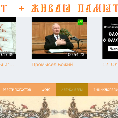
0:17:35
00:54:23
50-летие кончины игумена Никона (Воробьёва) (г. Гагарин, 2013.09.07)
Промысел Божий
РЕЕСТР ПОГОСТОВ
ФОТО
АЗБУКА-ВЕРЫ
ЭНЦИКЛОПЕДИ