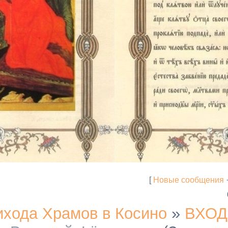
[
Новые сообщения
ихода Храмов в Косино
»
ВХОД