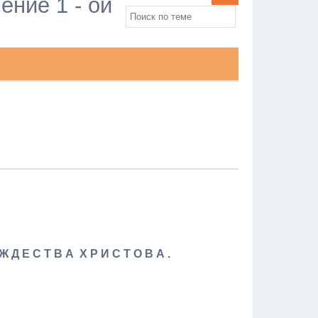
ение 1 - ой
Ж Д Е С Т В А Х Р И С Т О В А .