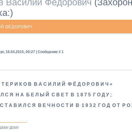
в Василий Фёдорович
(Захорон
а:)
ИЙ ФЁДОРОВИЧ
рг, 16.04.2015, 00:27 | Сообщение #
1
 Т Е Р И К О В В А С И Л И Й Ф Ё Д О Р О В И Ч +
 Л С Я Н А Б Е Л Ы Й С В Е Т В 1 8 7 5 Г О Д У ;
 С Т А В И Л С Я В Е Ч Н О С Т И В 1 9 3 2 Г О Д О Т Р О 
ШЕМУ ДОМУ