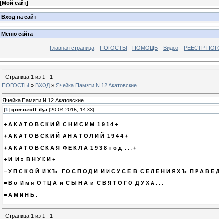
[
Мой сайт
]
Вход на сайт
Меню сайта
Главная страница
ПОГОСТЫ
ПОМОЩЬ
Видео
РЕЕСТР ПОГ
Страница
1
из
1
1
ПОГОСТЫ
»
ВХОД
»
Ячейка Памяти N 12 Акатовские
Ячейка Памяти N 12 Акатовские
[
1
]
gomozoff-ilya
[20.04.2015, 14:33]
+ А К А Т О В С К И Й О Н И С И М 1 9 1 4 +
+ А К А Т О В С К И Й А Н А Т О Л И Й 1 9 4 4 +
+ А К А Т О В С К А Я Ф Ё К Л А 1 9 3 8 г о д . . . +
+ И И х В Н У К И +
= У П О К О Й И Х Ъ Г О С П О Д И И И С У С Е В С Е Л Е Н И Я Х Ъ П Р А В Е Д 
= В о И м я О Т Ц А и С Ы Н А и С В Я Т О Г О Д У Х А . . .
= А М И Н Ь .
Страница
1
из
1
1