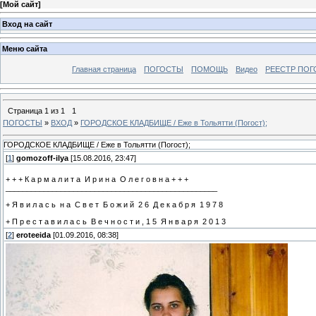
[
Мой сайт
]
Вход на сайт
Меню сайта
Главная страница
ПОГОСТЫ
ПОМОЩЬ
Видео
РЕЕСТР ПОГ
Страница
1
из
1
1
ПОГОСТЫ
»
ВХОД
»
ГОРОДСКОЕ КЛАДБИЩЕ / Еже в Тольятти (Погост);
ГОРОДСКОЕ КЛАДБИЩЕ / Еже в Тольятти (Погост);
[
1
]
gomozoff-ilya
[15.08.2016, 23:47]
+ + + К а р м а л и т а И р и н а О л е г о в н а + + +
__________________________________________________
+ Я в и л а с ь н а С в е т Б о ж и й 2 6 Д е к а б р я 1 9 7 8
+ П р е с т а в и л а с ь В е ч н о с т и , 1 5 Я н в а р я 2 0 1 3
[
2
]
eroteeida
[01.09.2016, 08:38]