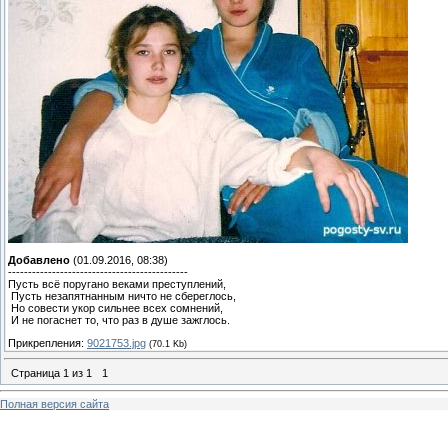
Добавлено
(01.09.2016, 08:38)
---------------------------------------------
Пусть всё поругано веками преступлений,
Пусть незапятнанным ничто не сбереглось,
Но совести укор сильнее всех сомнений,
И не погаснет то, что раз в душе зажглось.
Прикрепления:
9021753.jpg
(70.1 Kb)
Страница
1
из
1
1
Полная версия сайта