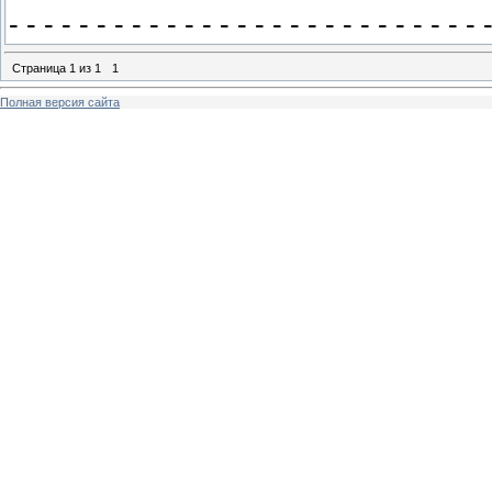
- - - - - - - - - - - - - - - - - - - - - - - - - - - 
Страница
1
из
1
1
Полная версия сайта