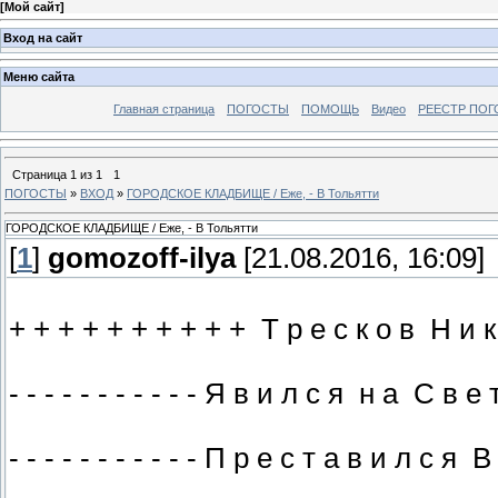
[
Мой сайт
]
Вход на сайт
Меню сайта
Главная страница
ПОГОСТЫ
ПОМОЩЬ
Видео
РЕЕСТР ПОГ
Страница
1
из
1
1
ПОГОСТЫ
»
ВХОД
»
ГОРОДСКОЕ КЛАДБИЩЕ / Еже, - В Тольятти
ГОРОДСКОЕ КЛАДБИЩЕ / Еже, - В Тольятти
[
1
]
gomozoff-ilya
[21.08.2016, 16:09]
+ + + + + + + + + + Т р е с к о в Н и к
- - - - - - - - - - - Я в и л с я н а С в е
- - - - - - - - - - - П р е с т а в и л с я 