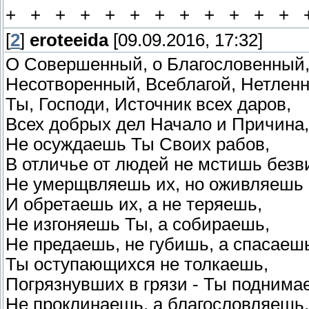
+ + + + + + + + + + + + 
[
2
]
eroteeida
[09.09.2016, 17:32]
О Совершенный, о Благословенный
Несотворенный, Всеблагой, Нетлен
Ты, Господи, Источник всех даров,
Всех добрых дел Начало и Причина,
Не осуждаешь Ты Своих рабов,
В отличье от людей не мстишь безв
Не умерщвляешь их, но оживляешь
И обретаешь их, а не теряешь,
Не изгоняешь Ты, а собираешь,
Не предаешь, не губишь, а спасаеш
Ты оступающихся не толкаешь,
Погрязнувших в грязи - Ты поднима
Не проклинаешь, а благословляешь,