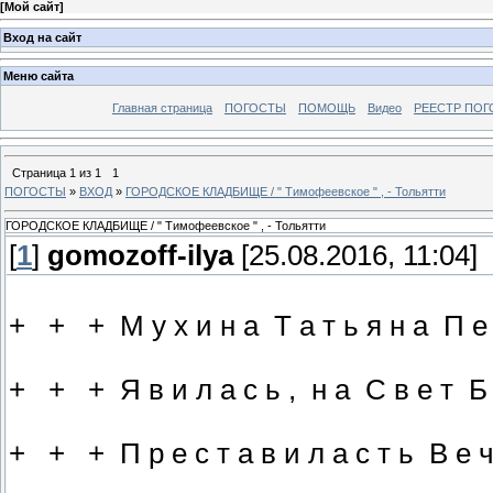
[
Мой сайт
]
Вход на сайт
Меню сайта
Главная страница
ПОГОСТЫ
ПОМОЩЬ
Видео
РЕЕСТР ПОГ
Страница
1
из
1
1
ПОГОСТЫ
»
ВХОД
»
ГОРОДСКОЕ КЛАДБИЩЕ / " Тимофеевское " , - Тольятти
ГОРОДСКОЕ КЛАДБИЩЕ / " Тимофеевское " , - Тольятти
[
1
]
gomozoff-ilya
[25.08.2016, 11:04]
+ + + М у х и н а Т а т ь я н а П 
+ + + Я в и л а с ь , н а С в е т Б о
+ + + П р е с т а в и л а с т ь В е ч н