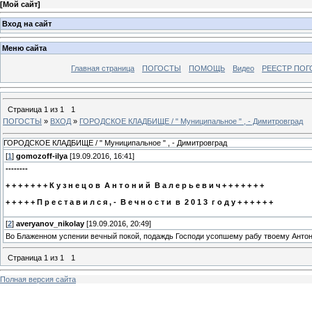
[
Мой сайт
]
Вход на сайт
Меню сайта
Главная страница
ПОГОСТЫ
ПОМОЩЬ
Видео
РЕЕСТР ПОГ
Страница
1
из
1
1
ПОГОСТЫ
»
ВХОД
»
ГОРОДСКОЕ КЛАДБИЩЕ / " Муниципальное " , - Димитровград
ГОРОДСКОЕ КЛАДБИЩЕ / " Муниципальное " , - Димитровград
[
1
]
gomozoff-ilya
[19.09.2016, 16:41]
--------
+ + + + + + + К у з н е ц о в А н т о н и й В а л е р ь е в и ч + + + + + + +
+ + + + + П р е с т а в и л с я , - В е ч н о с т и в 2 0 1 3 г о д у + + + + + +
[
2
]
averyanov_nikolay
[19.09.2016, 20:49]
Во Блаженном успении вечный покой, подаждь Господи усопшему рабу твоему Антон
Страница
1
из
1
1
Полная версия сайта