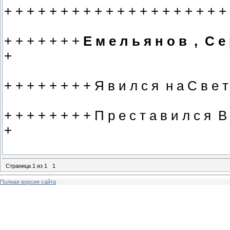
+ + + + + + + + + + + + + + + + + + + +
+ + + + + + +
Е м е л ь я н о в , С е 
+
+ + + + + + + + Я в и л с я н а С в е т 
+ + + + + + + + П р е с т а в и л с я В 
+
Страница
1
из
1
1
Полная версия сайта