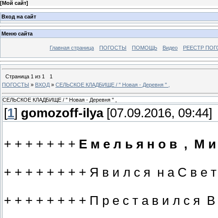
[
Мой сайт
]
Вход на сайт
Меню сайта
Главная страница
ПОГОСТЫ
ПОМОЩЬ
Видео
РЕЕСТР ПОГ
Страница
1
из
1
1
ПОГОСТЫ
»
ВХОД
»
СЕЛЬСКОЕ КЛАДБИЩЕ / " Новая - Деревня " ,
СЕЛЬСКОЕ КЛАДБИЩЕ / " Новая - Деревня " ,
[
1
]
gomozoff-ilya
[07.09.2016, 09:44]
+ + + + + + +
Е м е л ь я н о в , М и 
+ + + + + + + + Я в и л с я н а С в е т Б
+ + + + + + + + П р е с т а в и л с я В 