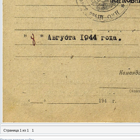
Страница
1
из
1
1
Полная версия сайта