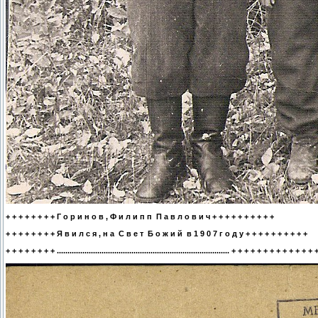
+ + + + + + + + Г о р и н о в , Ф и л и п п П а в л о в и ч + + + + + + + + + +
+ + + + + + + + Я в и л с я , н а С в е т Б о ж и й в 1 9 0 7 г о д у + + + + + + + + + +
+ + + + + + + + ................................................................................. + + + + + + + + + + + + + 