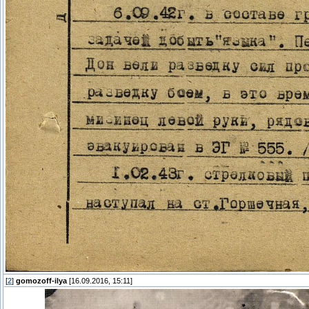
[
2
]
gomozoff-ilya
[16.09.2016, 15:11]