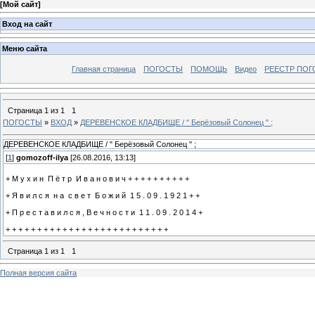
[
Мой сайт
]
Вход на сайт
Меню сайта
Главная страница
ПОГОСТЫ
ПОМОЩЬ
Видео
РЕЕСТР ПОГ
Страница
1
из
1
1
ПОГОСТЫ
»
ВХОД
»
ДЕРЕВЕНСКОЕ КЛАДБИЩЕ / " Берёзовый Солонец " ;
ДЕРЕВЕНСКОЕ КЛАДБИЩЕ / " Берёзовый Солонец " ;
[
1
]
gomozoff-ilya
[26.08.2016, 13:13]
+ М у х и н П ё т р И в а н о в и ч + + + + + + + + + +
+ Я в и л с я н а с в е т Б о ж и й 1 5 . 0 9 . 1 9 2 1 + +
+ П р е с т а в и л с я , В е ч н о с т и 1 1 . 0 9 . 2 0 1 4 +
+ + + + + + + + + + + + + + + + + + + + + + + + + +
Страница
1
из
1
1
Полная версия сайта