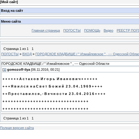
[
Мой сайт
]
Вход на сайт
Меню сайта
Главная страница
ПОГОСТЫ
ПОМОЩЬ
Видео
РЕЕСТР ПОГ
Страница
1
из
1
1
ПОГОСТЫ
»
ВХОД
»
ГОРОДСКОЕ КЛАДБИЩЕ / " Измайловское " , --- Одесской Обла
ГОРОДСКОЕ КЛАДБИЩЕ / " Измайловское " , --- Одесской Области
[
1
]
gomozoff-ilya
[06.11.2016, 00:21]
+ + + + + + А с т а х о в И г о р ь И в а н о в и ч + + + + + +
+ + + Я в и л с я н а С в е т Б о ж и й 2 3 . 0 4 . 1 9 6 9 + + + +
+ + П р е с т а в и л с я , - В е ч н о с т и 2 3 . 0 4 . 2 0 1 6 + + + +
+ + + + + + + + + + + + + + + + + + + + + + + + + + + + + + +
+ + + + + + + + + + + + + + + + + + + + + + + + + + + + + + +
Страница
1
из
1
1
Полная версия сайта