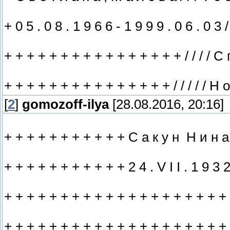
+ 0 5 . 0 8 . 1 9 6 6 - 1 9 9 9 . 0 6 . 0 3 
+ + + + + + + + + + + + + + + + / / / / С
+ + + + + + + + + + + + + + + / / / / / Н 
[
2
]
gomozoff-ilya
[28.08.2016, 20:16]
+ + + + + + + + + + + С а к у н Н и н а
+ + + + + + + + + + + 2 4 . V I I . 1 9 3 
+ + + + + + + + + + + + + + + + + + + +
+ + + + + + + + + + + + + + + + + + + +