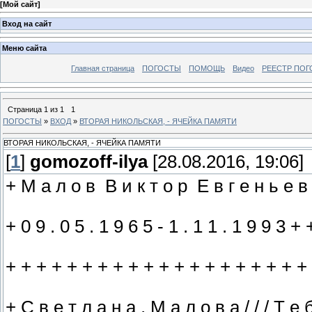
[
Мой сайт
]
Вход на сайт
Меню сайта
Главная страница
ПОГОСТЫ
ПОМОЩЬ
Видео
РЕЕСТР ПОГ
Страница
1
из
1
1
ПОГОСТЫ
»
ВХОД
»
ВТОРАЯ НИКОЛЬСКАЯ, - ЯЧЕЙКА ПАМЯТИ
ВТОРАЯ НИКОЛЬСКАЯ, - ЯЧЕЙКА ПАМЯТИ
[
1
]
gomozoff-ilya
[28.08.2016, 19:06]
+ М а л о в В и к т о р Е в г е н ь е в
+ 0 9 . 0 5 . 1 9 6 5 - 1 . 1 1 . 1 9 9 3 
+ + + + + + + + + + + + + + + + + + + +
+ С в е т л а н а , М а л о в а / / / Т е