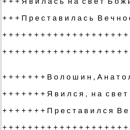
+ + + Я в и л а с ь н а с в е т Б о ж и 
+ + + П р е с т а в и л а с ь В е ч н о с
+ + + + + + + + + + + + + + + + + + + +
+ + + + + + + + + + + + + + + + + + + +
+ + + + + + + В о л о ш и н , А н а т о 
+ + + + + + + Я в и л с я , н а с в е т 
+ + + + + + + П р е с т а в и л с я В е 
+ + + + + + + + + + + + + + + + + + + +