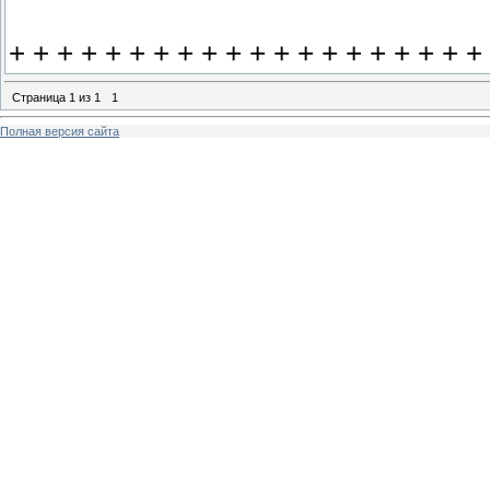
+ + + + + + + + + + + + + + + + + + + +
Страница
1
из
1
1
Полная версия сайта