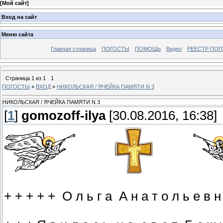
[
Мой сайт
]
Вход на сайт
Меню сайта
Главная страница
ПОГОСТЫ
ПОМОЩЬ
Видео
РЕЕСТР ПОГ
Страница
1
из
1
1
ПОГОСТЫ
»
ВХОД
»
НИКОЛЬСКАЯ / ЯЧЕЙКА ПАМЯТИ N 3
НИКОЛЬСКАЯ / ЯЧЕЙКА ПАМЯТИ N 3
[
1
]
gomozoff-ilya
[30.08.2016, 16:38]
+ + + + + О л ь г а А н а т о л ь е в н