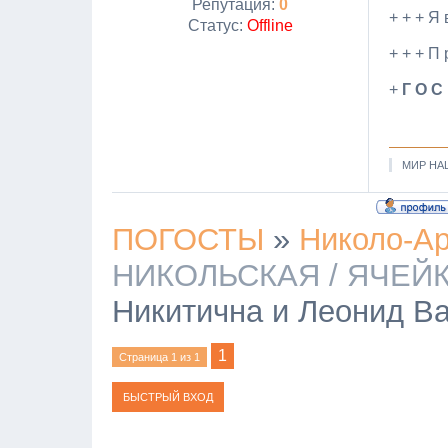
Репутация:
0
+ + + Я 
Статус:
Offline
+ + + П р
+
Г О С
МИР НА
ПОГОСТЫ
»
Николо-Ар
НИКОЛЬСКАЯ / ЯЧЕЙК
Никитична и Леонид В
1
Страница
1
из
1