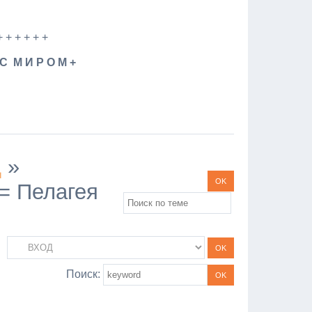
+ + + + + +
 С М И Р О М +
Д
»
= Пелагея
Поиск: