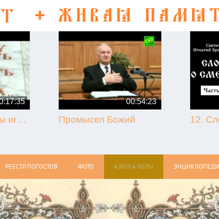
0:17:35
00:54:23
50-летие кончины игумена Никона (Воробьёва) (г. Гагарин, 2013.09.07)
Промысел Божий
РЕЕСТР ПОГОСТОВ
ФОТО
АЗБУКА-ВЕРЫ
ЭНЦИКЛОПЕДИ