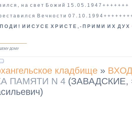
в и л с я , н а с в е т Б о ж и й 1 5 . 0 5 . 1 9 4 7 + + + + + + +
 е с т а в и л с я В е ч н о с т и 0 7 . 1 0 . 1 9 9 4 + + + + + + + 
 П О Д И ! И И С У С Е Х Р И С Т Е , - П Р И М И И Х Д У Х
ШЕМУ ДОМУ
хангельское кладбище
»
ВХО
А ПАМЯТИ N 4
(ЗАВАДСКИЕ, 
асильевич)