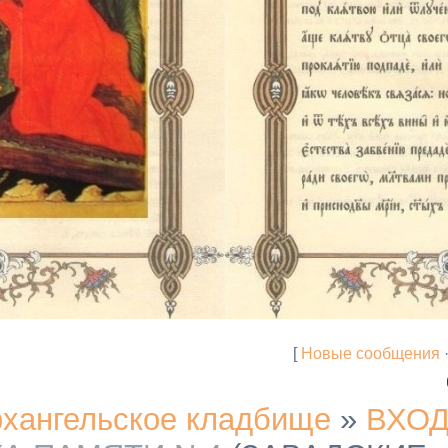
[
Новые сообщения
хангельское кладбище
»
ВХО