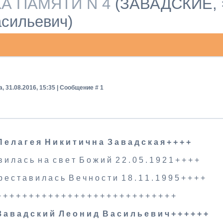
А ПАМЯТИ N 4
(ЗАВАДСКИЕ, 
асильевич)
, 31.08.2016, 15:35 | Сообщение #
1
 е л а г е я Н и к и т и ч н а З а в а д с к а я + + + +
в и л а с ь н а с в е т Б о ж и й 2 2 . 0 5 . 1 9 2 1 + + + +
 е с т а в и л а с ь В е ч н о с т и 1 8 . 1 1 . 1 9 9 5 + + + +
 + + + + + + + + + + + + + + + + + + + + + + + + + + +
 а в а д с к и й Л е о н и д В а с и л ь е в и ч + + + + + +