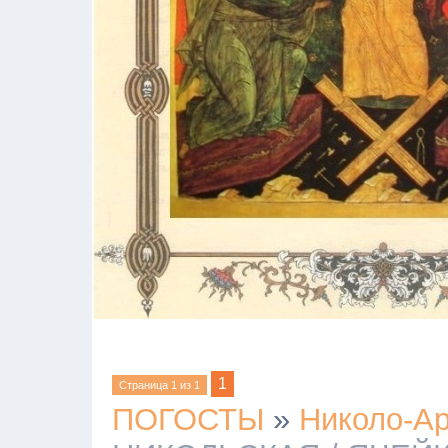
1
Страница
1
из
1
ПОГОСТЫ
»
Николо-Ар