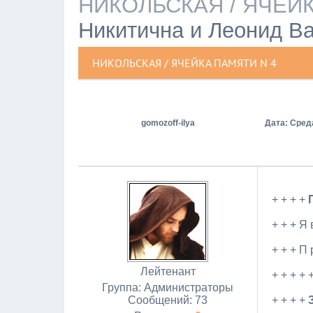
НИКОЛЬСКАЯ / ЯЧЕЙК
Никитична и Леонид В
НИКОЛЬСКАЯ / ЯЧЕЙКА ПАМЯТИ N 4
gomozoff-ilya
Дата: Среда
+ + + +
П
+ + + Я 
+ + + П р
Лейтенант
+ + + + +
Группа: Администраторы
Сообщений:
73
+ + + +
З