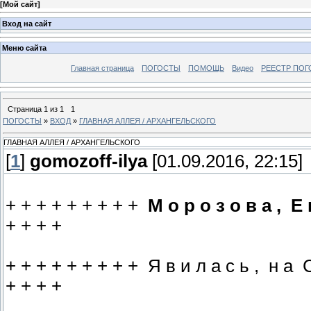
[
Мой сайт
]
Вход на сайт
Меню сайта
Главная страница
ПОГОСТЫ
ПОМОЩЬ
Видео
РЕЕСТР ПОГ
Страница
1
из
1
1
ПОГОСТЫ
»
ВХОД
»
ГЛАВНАЯ АЛЛЕЯ / АРХАНГЕЛЬСКОГО
ГЛАВНАЯ АЛЛЕЯ / АРХАНГЕЛЬСКОГО
[
1
]
gomozoff-ilya
[01.09.2016, 22:15]
+ + + + + + + + +
М о р о з о в а , Е 
+ + + +
+ + + + + + + + + Я в и л а с ь , н а С
+ + + +