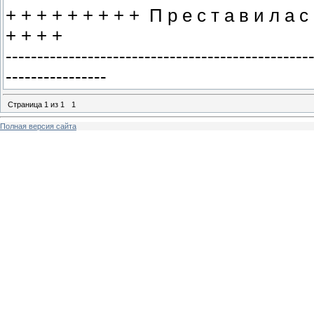
+ + + + + + + + + П р е с т а в и л а с 
+ + + +
------------------------------------------------
----------------
Страница
1
из
1
1
Полная версия сайта