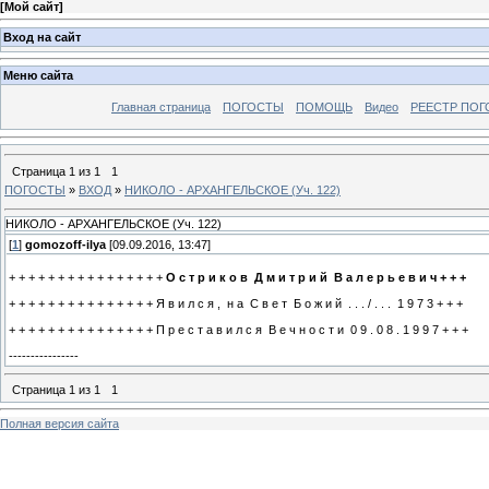
[
Мой сайт
]
Вход на сайт
Меню сайта
Главная страница
ПОГОСТЫ
ПОМОЩЬ
Видео
РЕЕСТР ПОГ
Страница
1
из
1
1
ПОГОСТЫ
»
ВХОД
»
НИКОЛО - АРХАНГЕЛЬСКОЕ (Уч. 122)
НИКОЛО - АРХАНГЕЛЬСКОЕ (Уч. 122)
[
1
]
gomozoff-ilya
[09.09.2016, 13:47]
+ + + + + + + + + + + + + + + +
О с т р и к о в Д м и т р и й В а л е р ь е в и ч + + +
+ + + + + + + + + + + + + + + Я в и л с я , н а С в е т Б о ж и й . . . / . . . 1 9 7 3 + + +
+ + + + + + + + + + + + + + + П р е с т а в и л с я В е ч н о с т и 0 9 . 0 8 . 1 9 9 7 + + +
----------------
Страница
1
из
1
1
Полная версия сайта