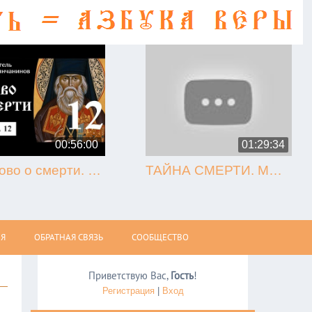
00:56:00
01:29:34
12. Слово о смерти. Игнатий Брянчанинов.
ТАЙНА СМЕРТИ. МЫТАРСТВА. ВОСКРЕСЕНИЕ (Олег Стеняев)
Я
ОБРАТНАЯ СВЯЗЬ
СООБЩЕСТВО
Приветствую Вас
,
Гость
!
Регистрация
|
Вход