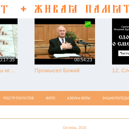
0:17:35
00:54:23
50-летие кончины игумена Никона (Воробьёва) (г. Гагарин, 2013.09.07)
Промысел Божий
РЕЕСТР ПОГОСТОВ
ФОТО
АЗБУКА-ВЕРЫ
ЭНЦИКЛОПЕДИ
Октябрь 2016