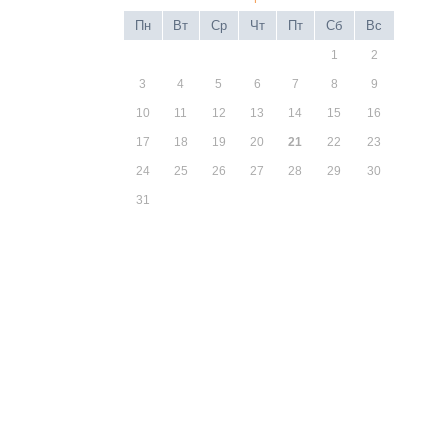
Пн
Вт
Ср
Чт
Пт
Сб
Вс
1
2
3
4
5
6
7
8
9
10
11
12
13
14
15
16
17
18
19
20
21
22
23
24
25
26
27
28
29
30
31