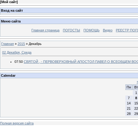
[
Мой сайт
]
Вход на сайт
Меню сайта
Главная страница
ПОГОСТЫ
ПОМОЩЬ
Видео
РЕЕСТР ПОГ
Главная
»
2015
»
Декабрь
02 Декабря, Среда
07:50
СВЯТОЙ , - ПЕРВОВЕРХОВНЫЙ АПОСТОЛ ПАВЕЛ О ВСЕОБЩЕМ ВОСК
Calendar
Пн
Вт
1
7
8
14
15
21
22
28
29
Полная версия сайта