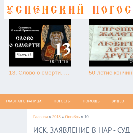
00:11:16
0
13. Слово о смерти. Игнатий Брянчанинов.
ГЛАВНАЯ СТРАНИЦА
ПОГОСТЫ
ПОМОЩЬ
ВИДЕО
Главная
»
2018
»
Октябрь
»
10
ИСК. ЗАЯВЛЕНИЕ В НАР - СУ