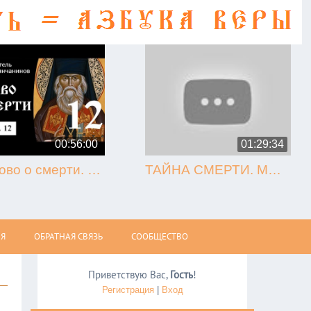
00:56:00
01:29:34
12. Слово о смерти. Игнатий Брянчанинов.
ТАЙНА СМЕРТИ. МЫТАРСТВА. ВОСКРЕСЕНИЕ (Олег Стеняев)
Я
ОБРАТНАЯ СВЯЗЬ
СООБЩЕСТВО
Приветствую Вас
,
Гость
!
Регистрация
|
Вход