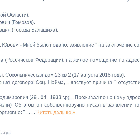
ой Области).
вич (Гомозов).
нистрация (Города Балашиха).
Г. Юрову, - Мной было подано, заявление " на заключение со
кса (Российской Федерации), на жилое помещение по адрес
л. Сокольническая дом 23 кв 2 (17 августа 2018 года).
ения договора Соц. Найма, - явствует причина " отсутств
адимирович (29 . 04 . 1933 г.р), - Проживал по нашему адрес
жизни). Об этом он собственноручно писал в заявлении го
гиевне: " ...
...
Читать дальше »
ии (0)