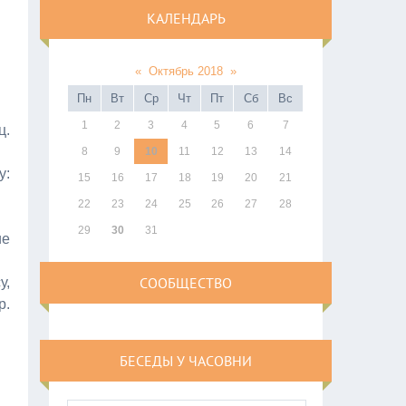
КАЛЕНДАРЬ
«
Октябрь 2018
»
Пн
Вт
Ср
Чт
Пт
Сб
Вс
1
2
3
4
5
6
7
ц.
8
9
10
11
12
13
14
у:
15
16
17
18
19
20
21
22
23
24
25
26
27
28
29
30
31
ие
СООБЩЕСТВО
у,
р.
БЕСЕДЫ У ЧАСОВНИ