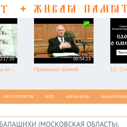
0:17:35
00:54:23
50-летие кончины игумена Никона (Воробьёва) (г. Гагарин, 2013.09.07)
Промысел Божий
РЕЕСТР ПОГОСТОВ
ФОТО
АЗБУКА-ВЕРЫ
ЭНЦИКЛОПЕДИ
Д БАЛАШИХИ (МОСКОВСКАЯ ОБЛАСТЬ).