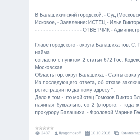
В Балашихинский городской, - Суд (Московск
Исковое, - Заявление: ИСТЕЦ - Илья Викторо
- - - - - - - - - - - - - - - - - ОТВЕТЧИК - Адми
Главе городского - округа Балашиха тов. С. 
найма
согласно с пунктом 2 статьи 672 Гос. Коде
Московская
Область гор. округ Балашиха, - Салтыковка у
Из последующего ответа, об отказе заключ
регистрации по данному адресу " .
Дело в том - что мой отец Гомозов Виктор Вл
начиная буквально, со 2 (второго, - года 
прокурору Балашихи, - Фроловой Марине Геор
2487
ilyagomozoff
10.10.2018
Комментар