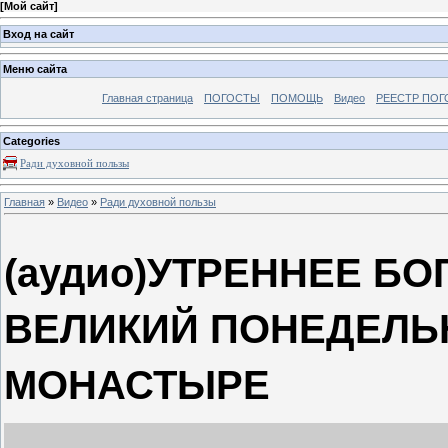
[
Мой сайт
]
Вход на сайт
Меню сайта
Главная страница
ПОГОСТЫ
ПОМОЩЬ
Видео
РЕЕСТР ПОГ
Categories
Ради духовной пользы
Главная
»
Видео
»
Ради духовной пользы
(аудио)УТРЕННЕЕ Б
ВЕЛИКИЙ ПОНЕДЕЛЬ
МОНАСТЫРЕ