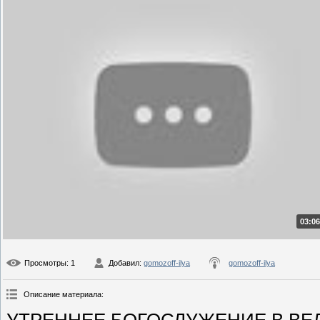
03:06
Просмотры
: 1
Добавил
:
gomozoff-ilya
gomozoff-ilya
Описание материала
: