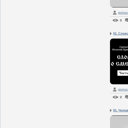
gomozof
0
01. Слово
gomozof
0
01. Челов