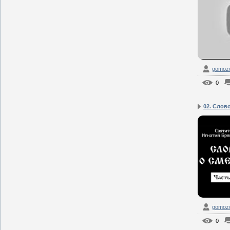
gomozof
0
02. Слово
gomozof
0