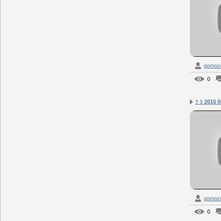
gomozof
0
† ‡ 2015 
gomozof
0