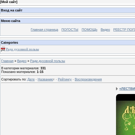
[
Мой сайт
]
Вход на сайт
Меню сайта
Главная страница
ПОГОСТЫ
ПОМОЩЬ
Видео
РЕЕСТР ПОГ
Categories
Ради духовной пользы
Главная
»
Видео
»
Ради духовной пользы
В категории материалов
:
331
Показано материалов
:
1-15
Сортировать по
:
Дате
·
Названию
↑
·
Рейтингу
·
Воспроизведения
«ЛЕСТВИЦ