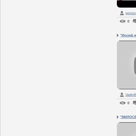
gomozof
0
"Иосиф и 
Vadim
0
"МИЛОСЕ