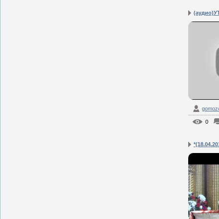
(аудио)У
gomozof
0
*(18.04.20