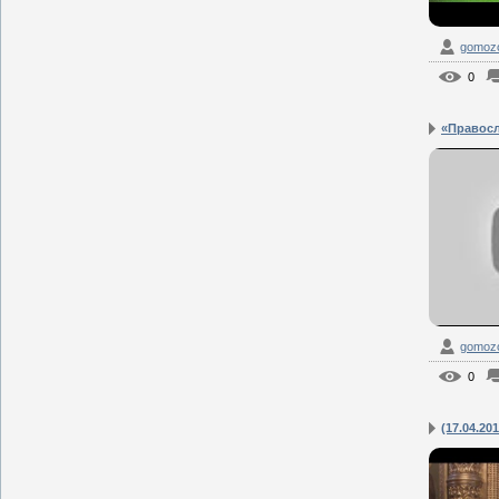
gomozof
0
«Правосла
gomozof
0
(17.04.201