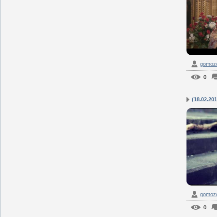
gomozof
0
(18.02.201
gomozof
0