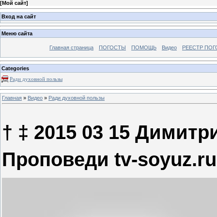
[
Мой сайт
]
Вход на сайт
Меню сайта
Главная страница
ПОГОСТЫ
ПОМОЩЬ
Видео
РЕЕСТР ПОГ
Categories
Ради духовной пользы
Главная
»
Видео
»
Ради духовной пользы
† ‡ 2015 03 15 Димит
Проповеди tv-soyuz.ru