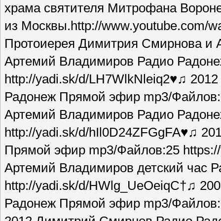
храма святителя Митрофана Воронеж
из Москвы.http://www.youtube.com
Протоиерея Димитрия Смирнова и 
Артемий Владимиров Радио Радоне
http://yadi.sk/d/LH7WlkNleiq2♥♫ 20
Радонеж Прямой эфир mp3/Файлов:10
Артемий Владимиров Радио Радоне
http://yadi.sk/d/hIl0D24ZFGgFA♥♫ 
Прямой эфир mp3/Файлов:25 https://
Артемий Владимиров детский час Р
http://yadi.sk/d/HWlg_UeOeiqC†♫ 2
Радонеж Прямой эфир mp3/Файлов:96