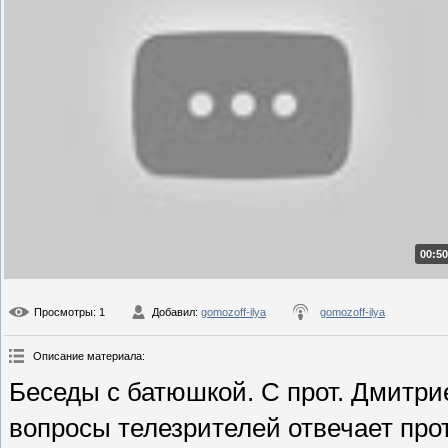
00:50
Просмотры
: 1
Добавил
:
gomozoff-ilya
gomozoff-ilya
Описание материала
:
Беседы с батюшкой. С прот. Дмитр
вопросы телезрителей отвечает пр