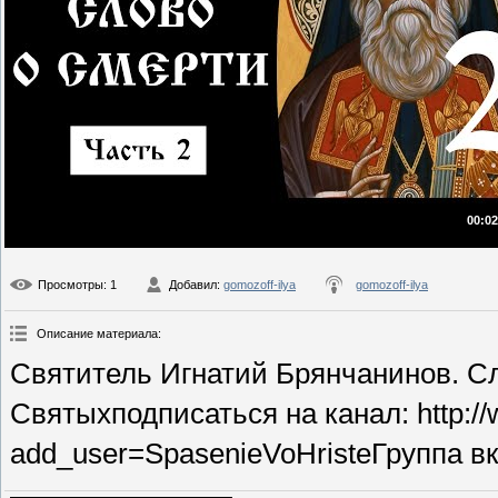
00:02
Просмотры
: 1
Добавил
:
gomozoff-ilya
gomozoff-ilya
Описание материала
:
Святитель Игнатий Брянчанинов. Сл
Святыхподписаться на канал: http://
add_user=SpasenieVoHristeГруппа вко